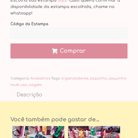
Escolha sua estampa
aqui
. Caso queira confirmar a
disponibilidade da estampa escolhida, chame no
whatsapp!
Código da Estampa
Comprar
Categoria:
Acessórios
Tags:
organizadores
,
saquinho
,
saquinho
multi uso
,
viagem
Descrição
Você também pode gostar de…