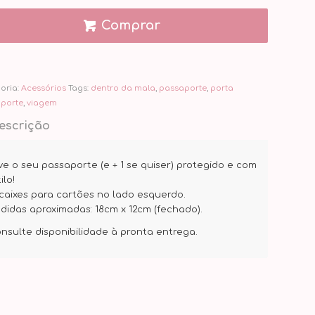
Comprar
oria:
Acessórios
Tags:
dentro da mala
,
passaporte
,
porta
porte
,
viagem
escrição
ve o seu passaporte (e + 1 se quiser) protegido e com
ilo!
caixes para cartões no lado esquerdo.
didas aproximadas: 18cm x 12cm (fechado).
onsulte disponibilidade à pronta entrega.