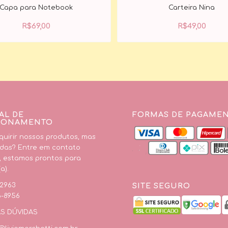
Capa para Notebook
Carteira Nina
R$
69,00
R$
49,00
AL DE
FORMAS DE PAGAME
IONAMENTO
uirir nossos produtos, mas
das? Entre em contato
, estamos prontos para
a).
SITE SEGURO
-2963
6-8956
AS DÚVIDAS