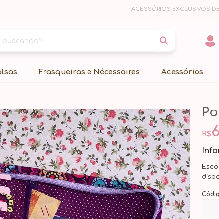
ACESSÓRIOS EXCLUSIVOS DE
olsas
Frasqueiras e Nécessaires
Acessórios
Po
6
R$
Inf
Esco
disp
Códi