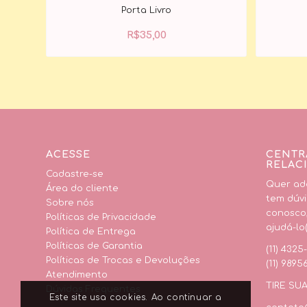
Porta Livro
R$
35,00
ACESSE
CENTR
RELAC
Cadastre-se
Quer adq
Área do cliente
tem dúvi
Sobre nós
conosco
Políticas de Privacidade
ajudá-lo(
Política de Entrega
Políticas de Garantia
(11) 4325
Políticas de Trocas e Devoluções
(11) 9895
Atendimento
TIRE SU
Dúvidas Frequentes
Este site usa cookies. Ao continuar a