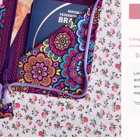
Categ
passa
D
Le
est
en
me
*c