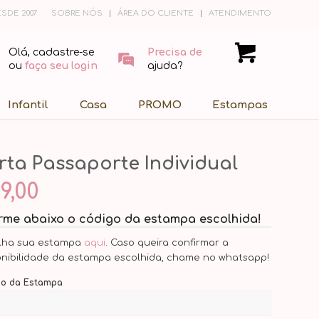
SDE 2007
SOBRE NÓS
ÁREA DO CLIENTE
ATENDIMENTO
Olá, cadastre-se
Precisa de
ou
faça seu login
ajuda?
Infantil
Casa
PROMO
Estampas
rta Passaporte Individual
9,00
orme abaixo o código da estampa escolhida!
lha sua estampa
aqui
. Caso queira confirmar a
onibilidade da estampa escolhida, chame no whatsapp!
go da Estampa