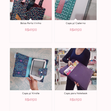
Bolsa Porta Vinho
Capa p/ Caderno
R$
49,00
R$
49,00
Capa p/ Kindle
Capa para Notebook
R$
49,00
R$
69,00