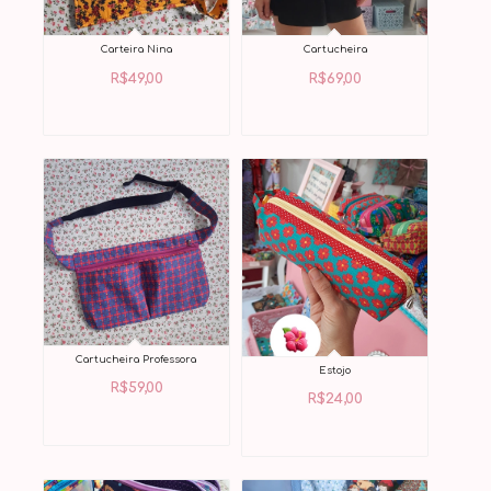
Carteira Nina
Cartucheira
R$
49,00
R$
69,00
Cartucheira Professora
Estojo
R$
59,00
R$
24,00