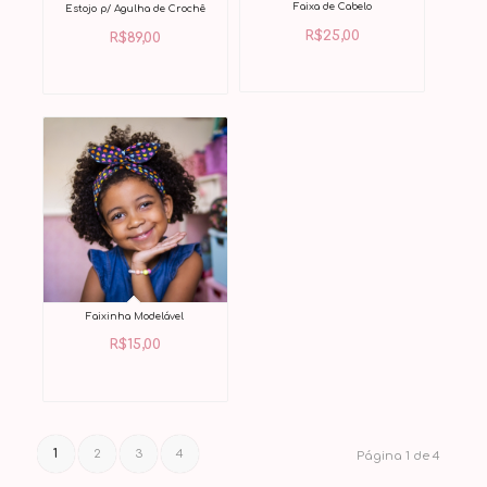
Faixa de Cabelo
Estojo p/ Agulha de Crochê
R$
25,00
R$
89,00
Faixinha Modelável
R$
15,00
1
2
3
4
Página 1 de 4