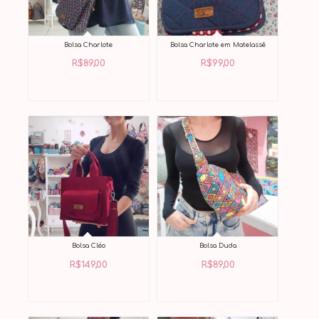
Bolsa Charlote
Bolsa Charlote em Matelassê
R$
89,00
R$
99,00
Bolsa Cléo
Bolsa Duda
R$
149,00
R$
89,00