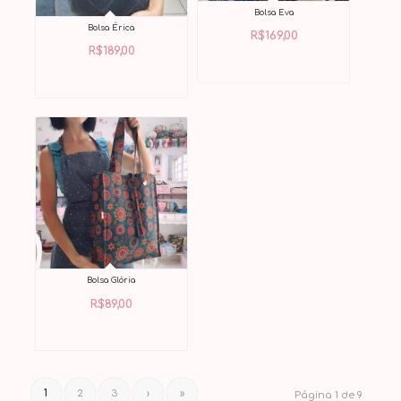
Bolsa Eva
Bolsa Érica
R$
169,00
R$
189,00
Bolsa Glória
R$
89,00
1
2
3
›
»
Página 1 de 9