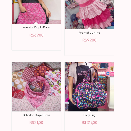
Avental Dupla Face
Avental Junino
R$
69,00
R$
99,00
Babador Dupla Face
Baby Bag
R$
21,00
R$
319,00