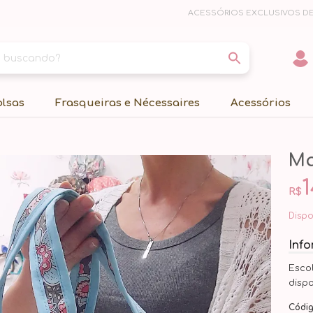
ACESSÓRIOS EXCLUSIVOS DE
olsas
Frasqueiras e Nécessaires
Acessórios
Ma
1
R$
Disp
Inf
Esco
disp
Códi