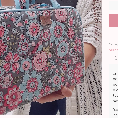
Categ
neces
D
um
pa
pa
o 
to
me
*s
"e