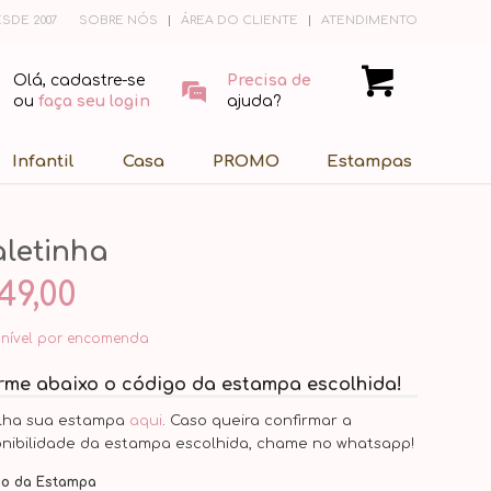
SDE 2007
SOBRE NÓS
ÁREA DO CLIENTE
ATENDIMENTO
Olá, cadastre-se
Precisa de
ou
faça seu login
ajuda?
Infantil
Casa
PROMO
Estampas
letinha
49,00
onível por encomenda
orme abaixo o código da estampa escolhida!
lha sua estampa
aqui
. Caso queira confirmar a
onibilidade da estampa escolhida, chame no whatsapp!
go da Estampa