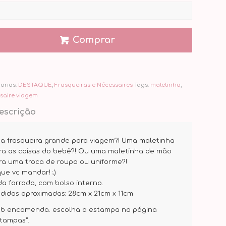
Comprar
orias:
DESTAQUE
,
Frasqueiras e Nécessaires
Tags:
maletinha
,
saire viagem
escrição
a frasqueira grande para viagem?! Uma maletinha
ra as coisas do bebê?! Ou uma maletinha de mão
ra uma troca de roupa ou uniforme?!
que vc mandar! ;)
da forrada, com bolso interno.
didas aproximadas: 28cm x 21cm x 11cm
ob encomenda. escolha a estampa na página
stampas".