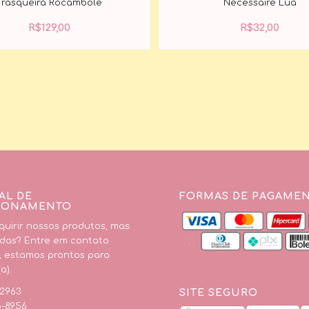
Frasqueira Rocambole
Necessaire Lua
R$
129,00
R$
32,00
AL DE
FORMAS DE PAGAME
IONAMENTO
uirir nossos produtos, mas
das? Entre em contato
, estamos prontos para
a).
SITE SEGURO
-2963
6-8956