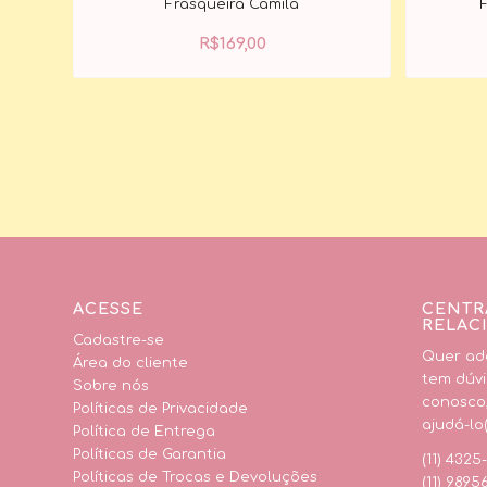
Frasqueira Camila
R$
169,00
ACESSE
CENTR
RELAC
Cadastre-se
Quer adq
Área do cliente
tem dúvi
Sobre nós
conosco
Políticas de Privacidade
ajudá-lo(
Política de Entrega
Políticas de Garantia
(11) 4325
Políticas de Trocas e Devoluções
(11) 9895