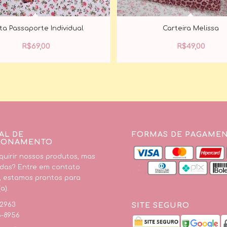
ta Passaporte Individual
Carteira Melissa
R$
69,00
R$
49,00
AL DE
FORMAS DE PAGAME
IONAMENTO
uirir nossos produtos, mas
das? Entre em contato
, estamos prontos para
a).
SITE SEGURO
-2963
6-8956