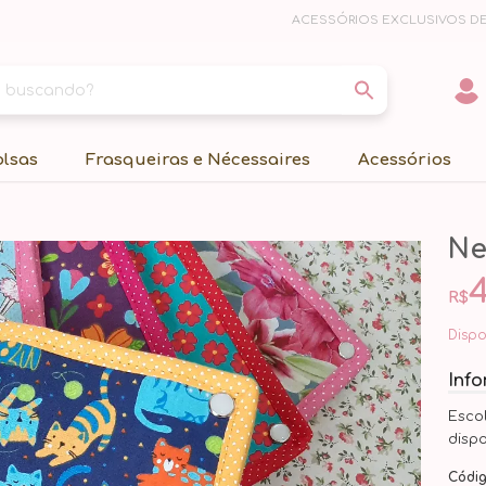
ACESSÓRIOS EXCLUSIVOS DE
olsas
Frasqueiras e Nécessaires
Acessórios
Ne
4
R$
Disp
Inf
Esco
disp
Códi