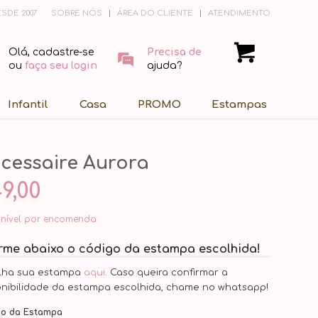
SDE 2007
SOBRE NÓS
ÁREA DO CLIENTE
ATENDIMENTO
Olá, cadastre-se
Precisa de
ou
faça seu login
ajuda?
Infantil
Casa
PROMO
Estampas
cessaire Aurora
9,00
onível por encomenda
orme abaixo o código da estampa escolhida!
lha sua estampa
aqui
. Caso queira confirmar a
onibilidade da estampa escolhida, chame no whatsapp!
go da Estampa