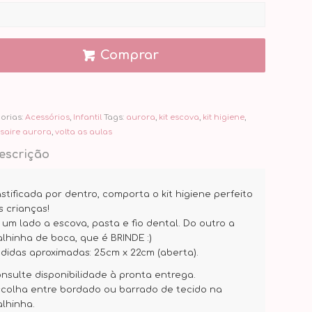
Comprar
orias:
Acessórios
,
Infantil
Tags:
aurora
,
kit escova
,
kit higiene
,
saire aurora
,
volta as aulas
escrição
astificada por dentro, comporta o kit higiene perfeito
s crianças!
 um lado a escova, pasta e fio dental. Do outro a
alhinha de boca, que é BRINDE :)
didas aproximadas: 25cm x 22cm (aberta).
onsulte disponibilidade à pronta entrega.
scolha entre bordado ou barrado de tecido na
alhinha.