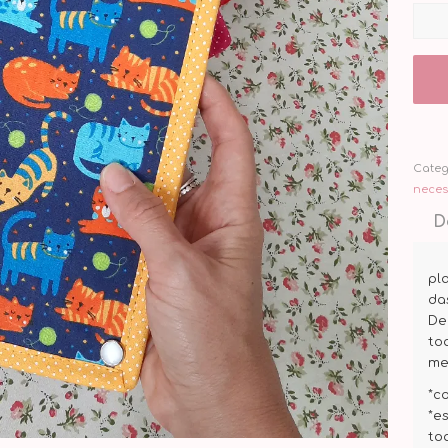
Categ
neces
D
pl
da
De
to
me
*c
*e
to