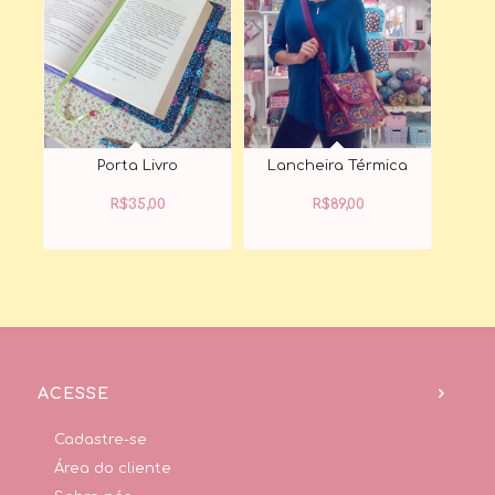
Porta Livro
Lancheira Térmica
R$
35,00
R$
89,00
ACESSE
Cadastre-se
Área do cliente