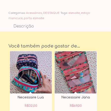
Categorias:
Acessórios
,
DESTAQUE
Tags:
esmalte
,
estojo
manicure
,
porta esmalte
Descrição
Você também pode gostar de…
Necessaire Lua
Necessaire Jana
R$
32,00
R$
69,00