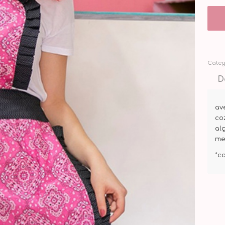
Categ
D
av
coz
al
me
*c