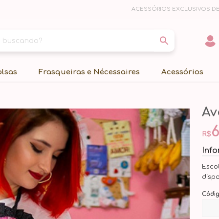
ACESSÓRIOS EXCLUSIVOS DE
olsas
Frasqueiras e Nécessaires
Acessórios
Av
6
R$
Inf
Esco
disp
Códi