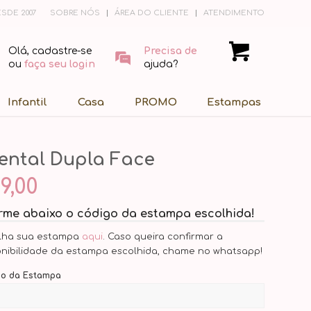
SDE 2007
SOBRE NÓS
ÁREA DO CLIENTE
ATENDIMENTO
Olá, cadastre-se
Precisa de
ou
faça seu login
ajuda?
Infantil
Casa
PROMO
Estampas
ental Dupla Face
9,00
orme abaixo o código da estampa escolhida!
lha sua estampa
aqui
. Caso queira confirmar a
onibilidade da estampa escolhida, chame no whatsapp!
go da Estampa