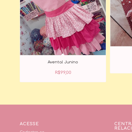
Avental Junino
R$
99,00
ACESSE
CENTR
RELAC