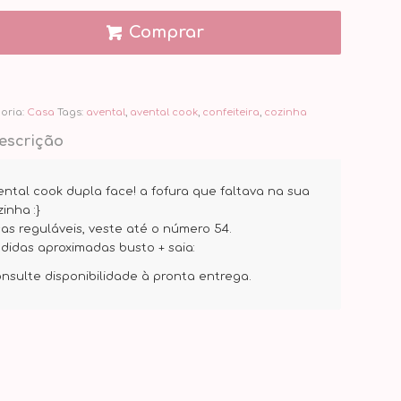
Comprar
oria:
Casa
Tags:
avental
,
avental cook
,
confeiteira
,
cozinha
escrição
ental cook dupla face! a fofura que faltava na sua
inha :}
ças reguláveis, veste até o número 54.
didas aproximadas busto + saia:
onsulte disponibilidade à pronta entrega.