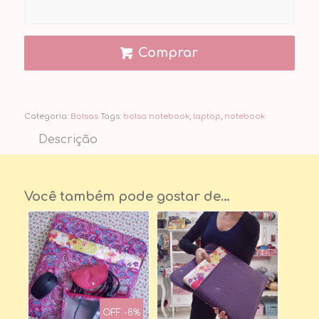
Comprar
Categoria:
Bolsas
Tags:
bolsa notebook
,
laptop
,
notebook
Descrição
Você também pode gostar de…
OFF -8%