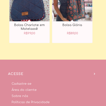
Bolsa Charlote em
Bolsa Glória
Matelassê
R$
99,00
R$
89,00
ACESSE
Cadastre-se
Área do cliente
Sobre nós
Políticas de Privacidade