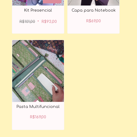
Kit Presencial
Capa para Notebook
O
O
preço
preço
R$
69,00
original
atual
R$
101,00
R$
93,00
era:
é:
R$101,00.
R$93,00.
Pasta Multifuncional
R$
169,00