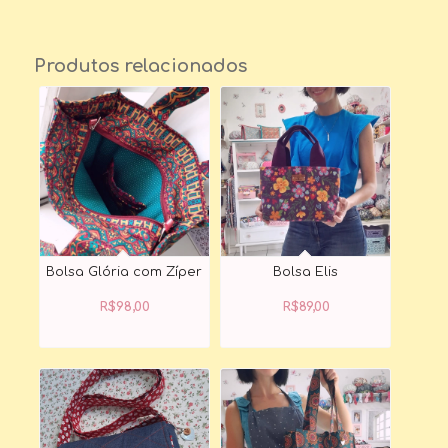
Produtos relacionados
Bolsa Glória com Zíper
Bolsa Elis
R$
98,00
R$
89,00