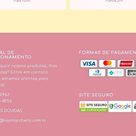
R$
29,00
R$
32,00
AL DE
FORMAS DE PAGAME
IONAMENTO
uirir nossos produtos, mas
das? Entre em contato
, estamos prontos para
a).
SITE SEGURO
-2963
6-8956
AS DÚVIDAS
liviamarchetti.com.br