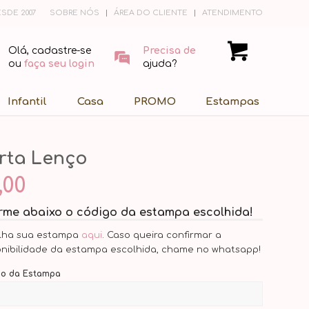
SDE 2007
SOBRE NÓS
ÁREA DO CLIENTE
ATENDIMENTO
Olá, cadastre-se
Precisa de
ou
faça seu login
ajuda?
Infantil
Casa
PROMO
Estampas
rta Lenço
,00
orme abaixo o código da estampa escolhida!
lha sua estampa
aqui
. Caso queira confirmar a
onibilidade da estampa escolhida, chame no whatsapp!
go da Estampa