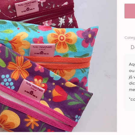
Categ
D
Aq
ou
já
di
me
*c