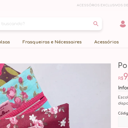
ACESSÓRIOS EXCLUSIVOS DE
olsas
Frasqueiras e Nécessaires
Acessórios
Po
9
R$
Inf
Esco
disp
Códi