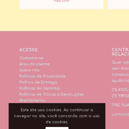
R$
29,00
ACESSE
CENTR
RELAC
Cadastre-se
Quer adq
Área do cliente
tem dúvi
Sobre nós
conosco
Políticas de Privacidade
ajudá-lo(
Política de Entrega
Políticas de Garantia
(11) 4325
Políticas de Trocas e Devoluções
(11) 9895
Atendimento
TIRE SU
Dúvidas Frequentes
Este site usa cookies. Ao continuar a
contato@
navegar no site, você concorda com o uso
de cookies.