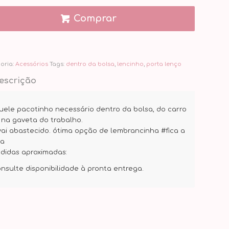
Comprar
oria:
Acessórios
Tags:
dentro da bolsa
,
lencinho
,
porta lenço
escrição
uele pacotinho necessário dentro da bolsa, do carro
 na gaveta do trabalho.
 vai abastecido. ótima opção de lembrancinha #fica a
ca
didas aproximadas:
onsulte disponibilidade à pronta entrega.