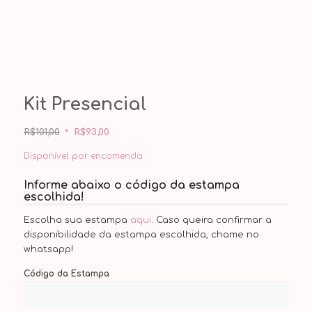
Kit Presencial
O
O
preço
preço
original
atual
R$
101,00
R$
93,00
era:
é:
R$101,00.
R$93,00.
Disponível por encomenda
Informe abaixo o código da estampa
escolhida!
Escolha sua estampa
aqui
. Caso queira confirmar a
disponibilidade da estampa escolhida, chame no
whatsapp!
Código da Estampa