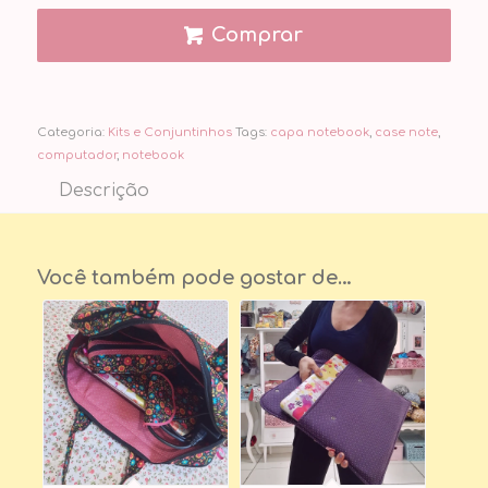
Comprar
Categoria:
Kits e Conjuntinhos
Tags:
capa notebook
,
case note
,
computador
,
notebook
Descrição
Você também pode gostar de…