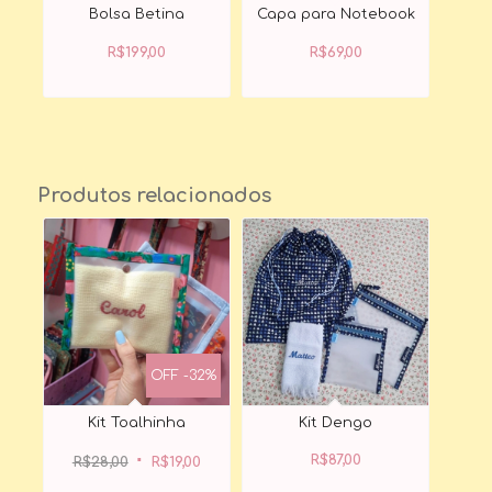
Bolsa Betina
Capa para Notebook
R$
199,00
R$
69,00
Produtos relacionados
OFF -32%
Kit Toalhinha
Kit Dengo
O
O
preço
preço
R$
87,00
original
atual
R$
28,00
R$
19,00
era:
é:
R$28,00.
R$19,00.