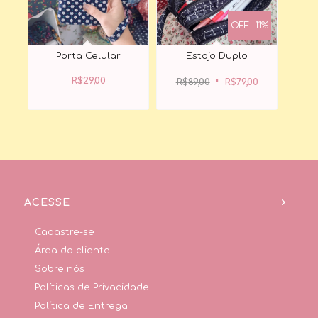
OFF -11%
Porta Celular
Estojo Duplo
O
O
preço
preço
R$
29,00
original
atual
R$
89,00
R$
79,00
era:
é:
R$89,00.
R$79,00.
ACESSE
Cadastre-se
Área do cliente
Sobre nós
Políticas de Privacidade
Política de Entrega