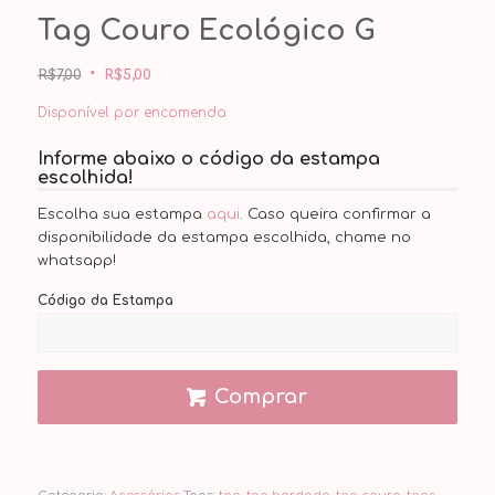
Tag Couro Ecológico G
O
O
preço
preço
original
atual
R$
7,00
R$
5,00
era:
é:
R$7,00.
R$5,00.
Disponível por encomenda
Informe abaixo o código da estampa
escolhida!
Escolha sua estampa
aqui
. Caso queira confirmar a
disponibilidade da estampa escolhida, chame no
whatsapp!
Código da Estampa
Comprar