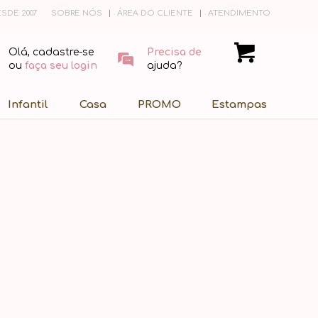
SDE 2007
SOBRE NÓS
ÁREA DO CLIENTE
ATENDIMENTO
Olá, cadastre-se
Precisa de
ou
faça seu login
ajuda?
Infantil
Casa
PROMO
Estampas