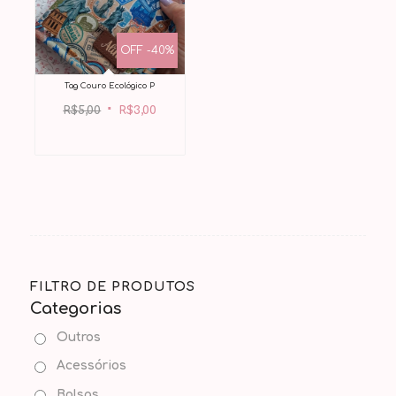
OFF -40%
Tag Couro Ecológico P
O
O
preço
preço
original
atual
R$
5,00
R$
3,00
era:
é:
R$5,00.
R$3,00.
FILTRO DE PRODUTOS
Categorias
Outros
Acessórios
Bolsas