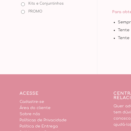
Kits e Conjuntinhos
PROMO
Para obt
Sempre
Tente 
Tente 
ACESSE
CENTR
RELAC
Cadastre-se
Quer adq
Área do cliente
tem dúvi
Sobre nós
conosco
Políticas de Privacidade
ajudá-lo(
Política de Entrega