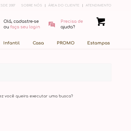
SDE 2007
SOBRE NÓS
ÁREA DO CLIENTE
ATENDIMENTO
Olá, cadastre-se
Precisa de
ou
faça seu login
ajuda?
Infantil
Casa
PROMO
Estampas
vez você queira executar uma busca?