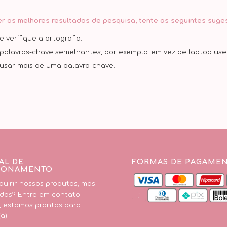
er os melhores resultados de pesquisa, tente as seguintes suge
 verifique a ortografia.
palavras-chave semelhantes, por exemplo: em vez de laptop use 
usar mais de uma palavra-chave.
AL DE
FORMAS DE PAGAME
IONAMENTO
uirir nossos produtos, mas
das? Entre em contato
, estamos prontos para
a).