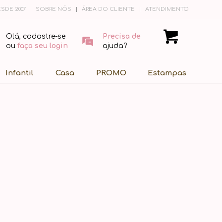
SDE 2007
SOBRE NÓS
ÁREA DO CLIENTE
ATENDIMENTO
Olá, cadastre-se
Precisa de
ou
faça seu login
ajuda?
Infantil
Casa
PROMO
Estampas